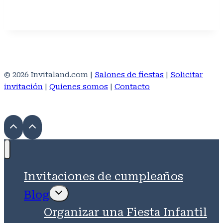
© 2026 Invitaland.com |
Salones de fiestas
|
Solicitar
invitación
|
Quienes somos
|
Contacto
Invitaciones de cumpleaños
Ampliar
Blog
el
menú
Organizar una Fiesta Infantil
hijo